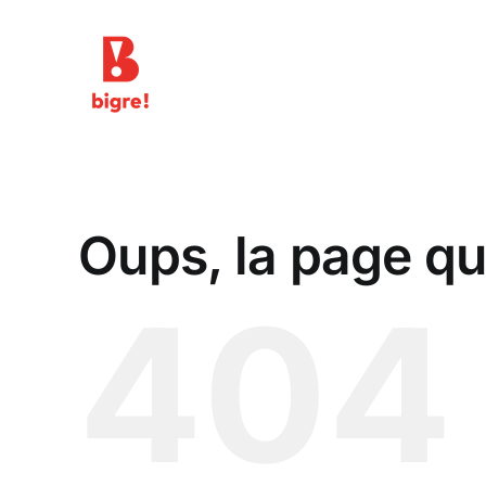
Passer
au
contenu
Oups, la page qu
404