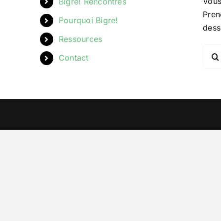
Vous
Bigre! Rencontres
Pren
Pourquoi Bigre!
dess
Ressources
Rech
Contact