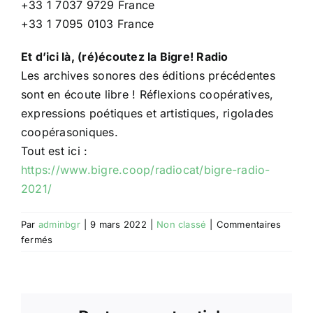
+33 1 7037 9729 France
+33 1 7095 0103 France
Et d’ici là, (ré)écoutez la Bigre! Radio
Les archives sonores des éditions précédentes
sont en écoute libre ! Réflexions coopératives,
expressions poétiques et artistiques, rigolades
coopérasoniques.
Tout est ici :
https://www.bigre.coop/radiocat/bigre-radio-
2021/
Par
adminbgr
|
9 mars 2022
|
Non classé
|
Commentaires
sur
fermés
La
Bigre!
Rencontre
2022