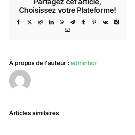
Partagez cet article,
se
prépare
Choisissez votre Plateforme!
Facebook
X
Reddit
LinkedIn
WhatsApp
Telegram
Tumblr
Pinterest
Vk
Xing
Email
À propos de l'auteur :
adminbgr
Bigre!
Rencontr
2023
Articles similaires
Une
du
nouvelle
Samedi
formule
26