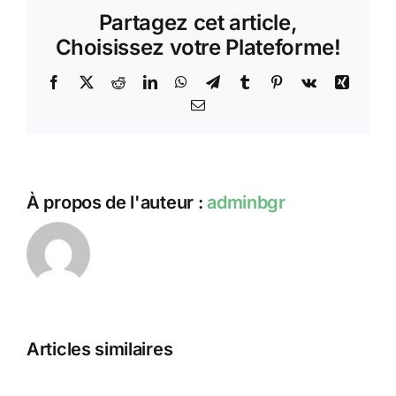
a
Partagez cet article,
sonné.
Donnez
Choisissez votre Plateforme!
votre
avis!
Facebook
X
Reddit
LinkedIn
WhatsApp
Telegram
Tumblr
Pinterest
Vk
Xing
Email
À propos de l'auteur :
adminbgr
Bigre!
Rencontr
2023
Articles similaires
Une
du
nouvelle
Samedi