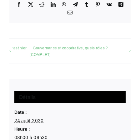
Facebook
X
Reddit
LinkedIn
WhatsApp
Telegram
Tumblr
Pinterest
Vk
Xing
Email
test hier
Gouvernance et coopérative, quels rôles ?
(COMPLET)
Détails
Date :
24 août 2020
Heure :
08h00 à 09h30