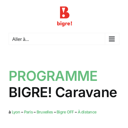
Passer
au
contenu
Aller à...
PROGRAMME
BIGRE! Caravane
à
Lyon
–
Paris
–
Bruxelles
–
Bigre OFF
–
À distance