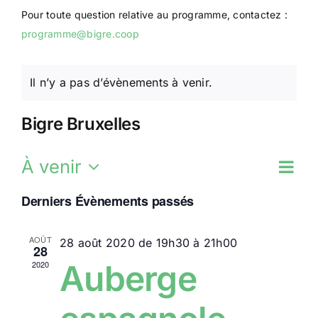
Pour toute question relative au programme, contactez :
programme@bigre.coop
Il n’y a pas d’évènements à venir.
Bigre Bruxelles
Na
À venir
Na
Liste
Sélectionnez
de
Derniers Évènements passés
une
pa
date.
vu
AOÛT
28 août 2020 de 19h30
à
21h00
28
Év
co
Auberge
2020