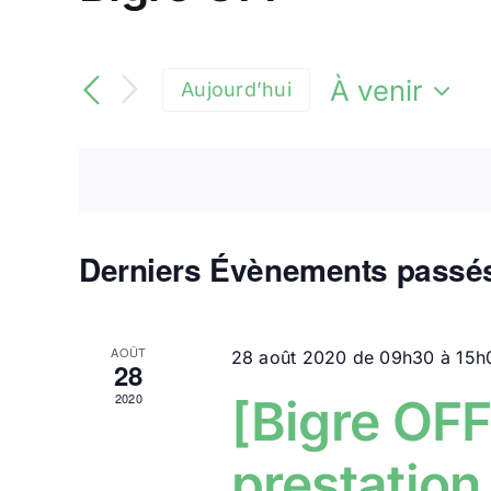
À venir
Aujourd’hui
Sélectionne
une
date.
Derniers Évènements passé
AOÛT
28 août 2020 de 09h30
à
15h
28
2020
[Bigre OFF
prestation