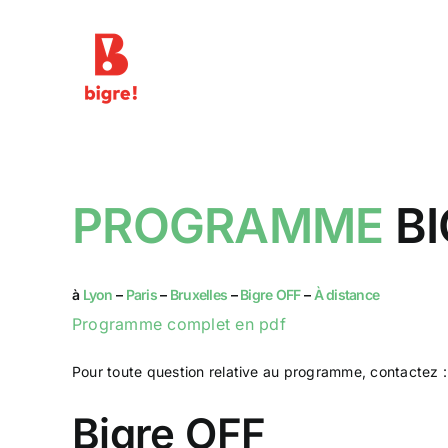
Passer
au
contenu
PROGRAMME
BI
à
Lyon
–
Paris
–
Bruxelles
–
Bigre OFF
–
À distance
Programme complet en pdf
Pour toute question relative au programme, contactez 
Bigre OFF