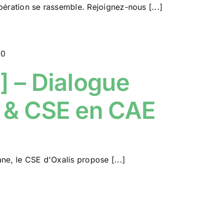
pération se rassemble. Rejoignez-nous [...]
00
] – Dialogue
f & CSE en CAE
ane, le CSE d'Oxalis propose [...]