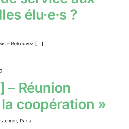
les élu·e·s ?
is – Retrouvez [...]
0
] – Réunion
 la coopération »
e Jenner, Paris