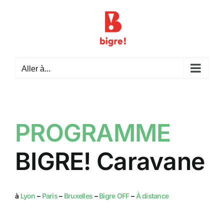
Passer
au
contenu
Aller à...
PROGRAMME
BIGRE! Caravane
à
Lyon
–
Paris
–
Bruxelles
–
Bigre OFF
–
À distance