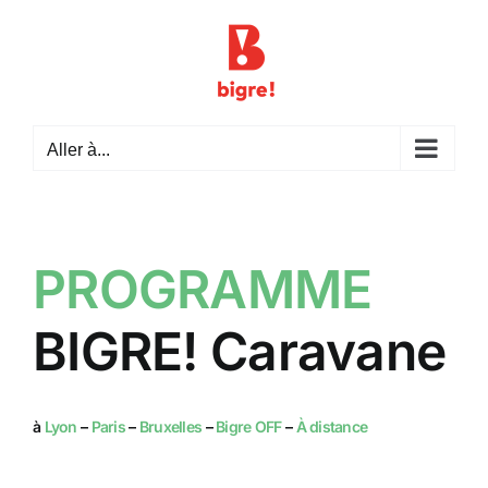
Passer
au
contenu
Aller à...
PROGRAMME
BIGRE! Caravane
à
Lyon
–
Paris
–
Bruxelles
–
Bigre OFF
–
À distance