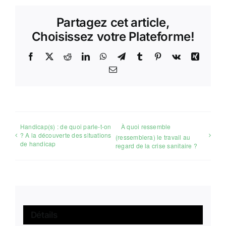
Partagez cet article,
Choisissez votre Plateforme!
Facebook
X
Reddit
LinkedIn
WhatsApp
Telegram
Tumblr
Pinterest
Vk
Xing
Email
Handicap(s) : de quoi parle-t-on
À quoi ressemble
? A la découverte des situations
(ressemblera) le travail au
de handicap
regard de la crise sanitaire ?
Détails