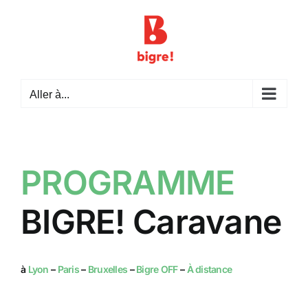
Passer
au
contenu
Aller à...
PROGRAMME
BIGRE! Caravane
à
Lyon
–
Paris
–
Bruxelles
–
Bigre OFF
–
À distance