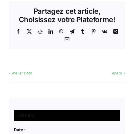
Partagez cet article,
Choisissez votre Plateforme!
Facebook
X
Reddit
LinkedIn
WhatsApp
Telegram
Tumblr
Pinterest
Vk
Xing
Email
Atelier Pitch
Apéro
Détails
Date :